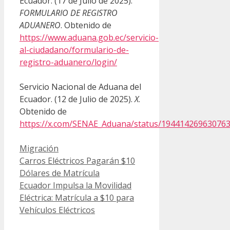
Ecuador. (17 de Julio de 2025).
FORMULARIO DE REGISTRO
ADUANERO
. Obtenido de
https://www.aduana.gob.ec/servicio-
al-ciudadano/formulario-de-
registro-aduanero/login/
Servicio Nacional de Aduana del
Ecuador. (12 de Julio de 2025).
X
.
Obtenido de
https://x.com/SENAE_Aduana/status/19441426963076
Categorías
Migración
Carros Eléctricos Pagarán $10
Dólares de Matrícula
Ecuador Impulsa la Movilidad
Eléctrica: Matrícula a $10 para
Vehículos Eléctricos